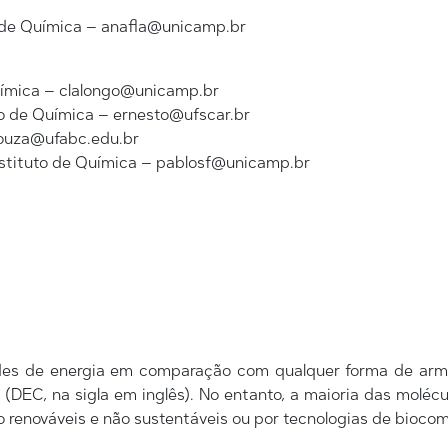
de Química – anafla@unicamp.br
uímica – clalongo@unicamp.br
o de Química – ernesto@ufscar.br
souza@ufabc.edu.br
stituto de Química – pablosf@unicamp.br
des de energia em comparação com qualquer forma de armaz
DEC, na sigla em inglês). No entanto, a maioria das molécu
enováveis ​​e não sustentáveis ​​ou por tecnologias de biocom