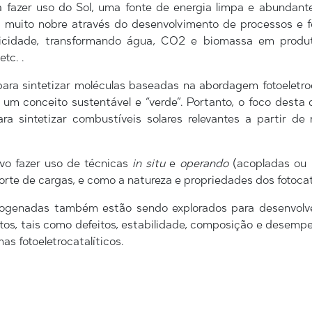
fazer uso do Sol, uma fonte de energia limpa e abundante
o muito nobre através do desenvolvimento de processos e fo
ricidade, transformando água, CO2 e biomassa em produto
tc. .
para sintetizar moléculas baseadas na abordagem fotoeletro
e um conceito sustentável e “verde”. Portanto, o foco desta
ara sintetizar combustíveis solares relevantes a partir 
o fazer uso de técnicas
in situ
e
operando
(acopladas ou n
te de cargas, e como a natureza e propriedades dos fotocat
ogenadas também estão sendo explorados para desenvolver 
tos, tais como defeitos, estabilidade, composição e desempe
s fotoeletrocatalíticos.