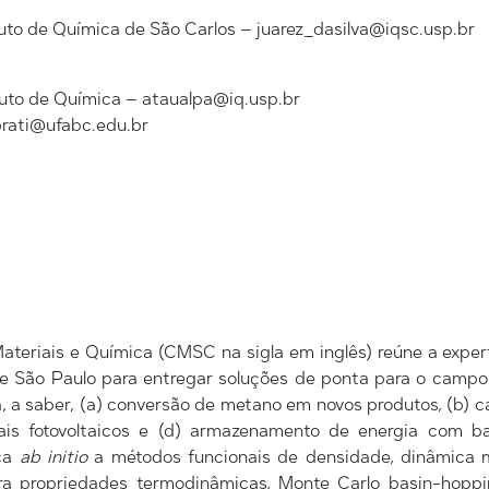
tuto de Química de São Carlos – juarez_dasilva@iqsc.usp.br
uto de Química – ataualpa@iq.usp.br
prati@ufabc.edu.br
eriais e Química (CMSC na sigla em inglês) reúne a expert
e São Paulo para entregar soluções de ponta para o campo
a, a saber, (a) conversão de metano em novos produtos, (b) 
ais fotovoltaicos e (d) armazenamento de energia com b
ica
ab initio
a métodos funcionais de densidade, dinâmica 
ra propriedades termodinâmicas, Monte Carlo basin-hoppin