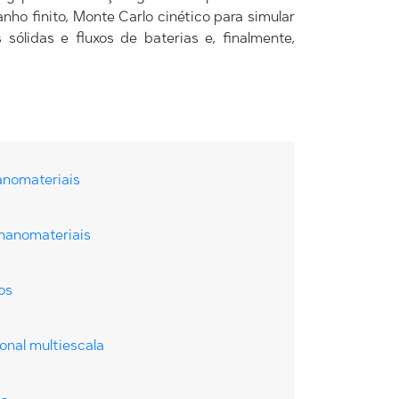
nho finito, Monte Carlo cinético para simular
ólidas e fluxos de baterias e, finalmente,
anomateriais
nanomateriais
os
onal multiescala